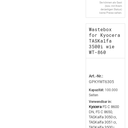
Sie können als Gast
(bzw. mit Ihrem
derzeitigen Status)
keine Preise sehen.
Wastebox
for Kyocera
TASKalfa
3500i wie
WT-860
Art.-Nr.:
GPKYWT6305
Kapazität:
100.000
Seiten
Verwendbar in:
Kyocera
FS C 8600
DN, FS C 8650,
TASKalfa 3050 ci,
TASKalfa 3051 ci,
TASKalfa 3500 i,