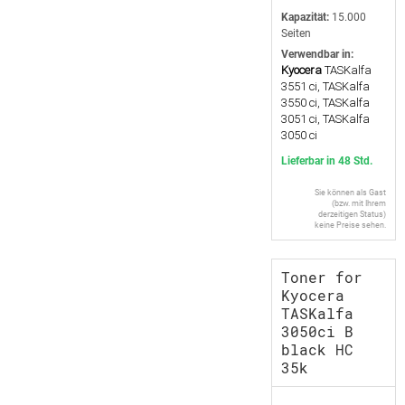
Kapazität:
15.000
Seiten
Verwendbar in:
Kyocera
TASKalfa
3551 ci, TASKalfa
3550 ci, TASKalfa
3051 ci, TASKalfa
3050 ci
Lieferbar in 48 Std.
Sie können als Gast
(bzw. mit Ihrem
derzeitigen Status)
keine Preise sehen.
Toner for
Kyocera
TASKalfa
3050ci B
black HC
35k