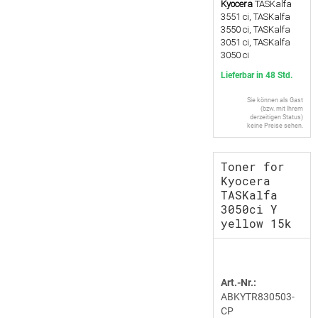
Kyocera
TASKalfa
3551 ci, TASKalfa
3550 ci, TASKalfa
3051 ci, TASKalfa
3050 ci
Lieferbar in 48 Std.
Sie können als Gast
(bzw. mit Ihrem
derzeitigen Status)
keine Preise sehen.
Toner for
Kyocera
TASKalfa
3050ci Y
yellow 15k
Art.-Nr.:
ABKYTR830503-
CP