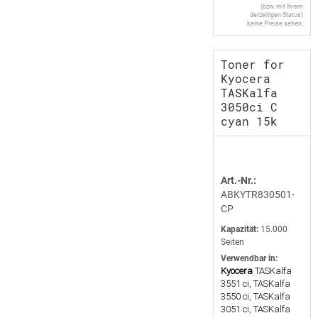
(bzw. mit Ihrem
derzeitigen Status)
keine Preise sehen.
Toner for
Kyocera
TASKalfa
3050ci C
cyan 15k
Art.-Nr.:
ABKYTR830501-
CP
Kapazität:
15.000
Seiten
Verwendbar in:
Kyocera
TASKalfa
3551 ci, TASKalfa
3550 ci, TASKalfa
3051 ci, TASKalfa