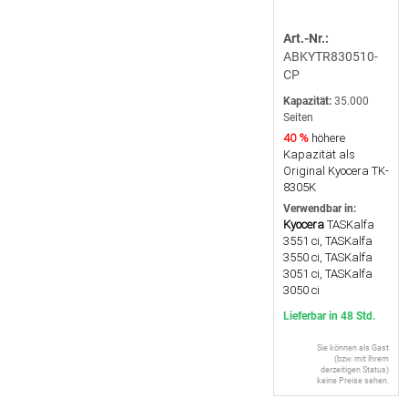
Art.-Nr.:
ABKYTR830510-
CP
Kapazität:
35.000
Seiten
40 %
höhere
Kapazität als
Original Kyocera TK-
8305K
Verwendbar in:
Kyocera
TASKalfa
3551 ci, TASKalfa
3550 ci, TASKalfa
3051 ci, TASKalfa
3050 ci
Lieferbar in 48 Std.
Sie können als Gast
(bzw. mit Ihrem
derzeitigen Status)
keine Preise sehen.