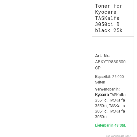
Toner for
Kyocera
TASKalfa
3050ci B
black 25k
Art.-Nr.:
ABKYTR830500-
CP
Kapazität:
25.000
Seiten
Verwendbar in:
Kyocera
TASKalfa
3551 ci, TASKalfa
3550 ci, TASKalfa
3051 ci, TASKalfa
3050 ci
Lieferbar in 48 Std.
Sie können als Gast