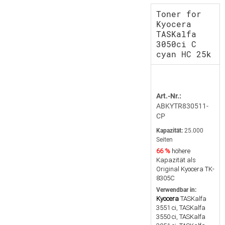
Toner for
Kyocera
TASKalfa
3050ci C
cyan HC 25k
Art.-Nr.:
ABKYTR830511-
CP
Kapazität:
25.000
Seiten
66 %
höhere
Kapazität als
Original Kyocera TK-
8305C
Verwendbar in:
Kyocera
TASKalfa
3551 ci, TASKalfa
3550 ci, TASKalfa