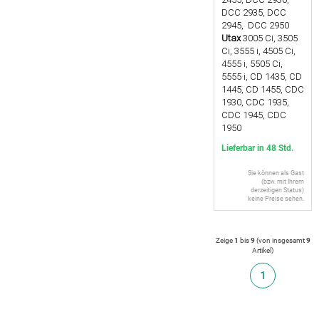
DCC 2935, DCC
2945, DCC 2950
Utax
3005 Ci, 3505
Ci, 3555 i, 4505 Ci,
4555 i, 5505 Ci,
5555 i, CD 1435, CD
1445, CD 1455, CDC
1930, CDC 1935,
CDC 1945, CDC
1950
Lieferbar in 48 Std.
Sie können als Gast
(bzw. mit Ihrem
derzeitigen Status)
keine Preise sehen.
Zeige
1
bis
9
(von insgesamt
9
Artikel
)
1