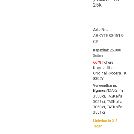
25k
Art.-Nr.:
ABKYTR830513-
CP
Kapazität:
25.000
Seiten
66 %
höhere
Kapazität als
Original Kyocera TK-
8305Y
Verwendbar in:
Kyocera
TASKalfa
3550 ci, TASKalfa
3051 ci, TASKalfa
3050 ci, TASKalfa
3551 ci
Lieferbar in 2-3
Tagen