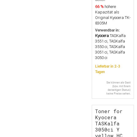
66 %
höhere
Kapazität als
Original Kyocera TK-
8305M
Verwendbar in:
Kyocera
TASKalfa
3551 ci, TASKalfa
3550 ci, TASKalfa
3051 ci, TASKalfa
3050 ci
Lieferbar in 2-3
Tagen
Sie können als Gast
(bzw. mit Ihrem
derzeitigen Status)
keine Preise sehen.
Toner for
Kyocera
TASKalfa
3050ci Y
yellow HC