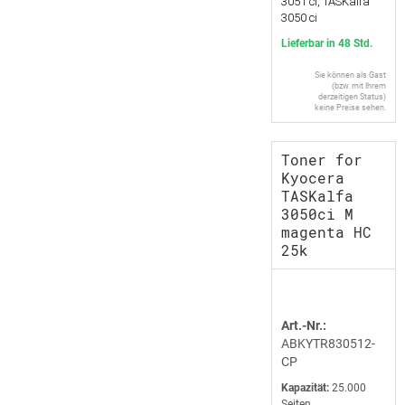
3051 ci, TASKalfa
3050 ci
Lieferbar in 48 Std.
Sie können als Gast
(bzw. mit Ihrem
derzeitigen Status)
keine Preise sehen.
Toner for
Kyocera
TASKalfa
3050ci M
magenta HC
25k
Art.-Nr.:
ABKYTR830512-
CP
Kapazität:
25.000
Seiten