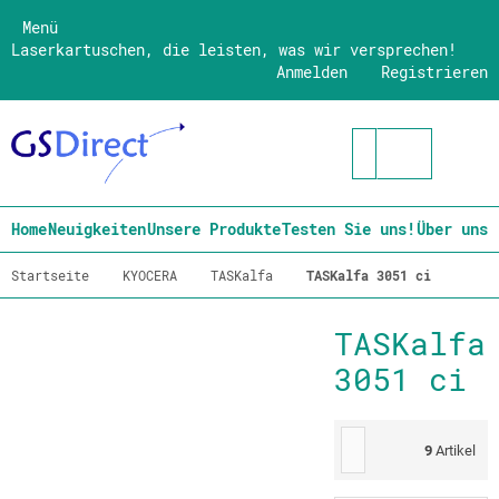
Menü
Laserkartuschen, die leisten, was wir versprechen!
Anmelden
Registrieren
Home
Neuigkeiten
Unsere Produkte
Testen Sie uns!
Über uns
Startseite
KYOCERA
TASKalfa
TASKalfa 3051 ci
TASKalfa
3051 ci
9
Artikel