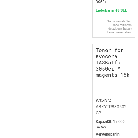
3050 ci
Lieferbar in 48 Std.
Sie können als Gast
(bzw. mit Ihrem
derzeitigen Status)
keine Preise sehen.
Toner for
Kyocera
TASKalfa
3050ci M
magenta 15k
Art.-Nr.:
ABKYTR830502-
CP
Kapazität:
15.000
Seiten
Verwendbar in: