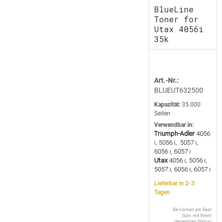
BlueLine
Toner for
Utax 4056i
35k
Art.-Nr.:
BLUEUT632500
Kapazität:
35.000
Seiten
Verwendbar in:
Triumph-Adler
4056
i, 5056 i, 5057 i,
6056 i, 6057 i
Utax
4056 i, 5056 i,
5057 i, 6056 i, 6057 i
Lieferbar in 2-3
Tagen
Sie können als Gast
(bzw. mit Ihrem
derzeitigen Status)