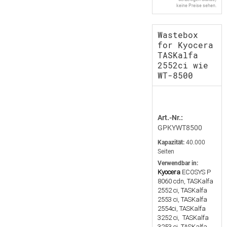
keine Preise sehen.
Wastebox
for Kyocera
TASKalfa
2552ci wie
WT-8500
Art.-Nr.:
GPKYWT8500
Kapazität:
40.000
Seiten
Verwendbar in:
Kyocera
ECOSYS P
8060 cdn, TASKalfa
2552 ci, TASKalfa
2553 ci, TASKalfa
2554ci, TASKalfa
3252 ci, TASKalfa
3253 ci, TASKalfa