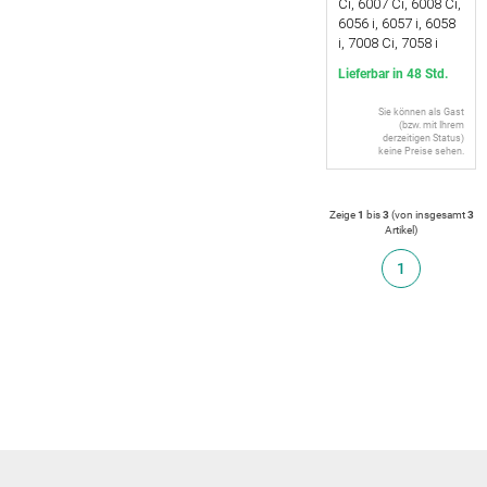
Ci, 6007 Ci, 6008 Ci,
6056 i, 6057 i, 6058
i, 7008 Ci, 7058 i
Lieferbar in 48 Std.
Sie können als Gast
(bzw. mit Ihrem
derzeitigen Status)
keine Preise sehen.
Zeige
1
bis
3
(von insgesamt
3
Artikel
)
1