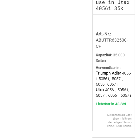
use in Utax
4056i 35k
Art.-Nr.:
ABUTTR632500-
CP
Kapazität:
35.000
Seiten
Verwendbar in:
Triumph-Adler
4056
i, 5056 i, 5057 i,
6056 i 6057 i
Utax
4056 i, 5056 i,
5057 i, 6056 i, 6057 i
Lieferbar in 48 Std.
Sie können als Gast
(bzw. mit Ihrem
derzeitigen Status)
keine Preise sehen.