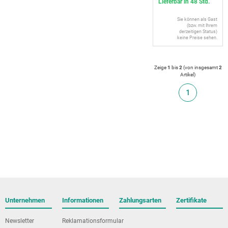
Lieferbar in 48 Std.
Sie können als Gast
(bzw. mit Ihrem
derzeitigen Status)
keine Preise sehen.
Zeige
1
bis
2
(von insgesamt
2
Artikel
)
1
Unternehmen
Informationen
Zahlungsarten
Zertifikate
Newsletter
Reklamationsformular