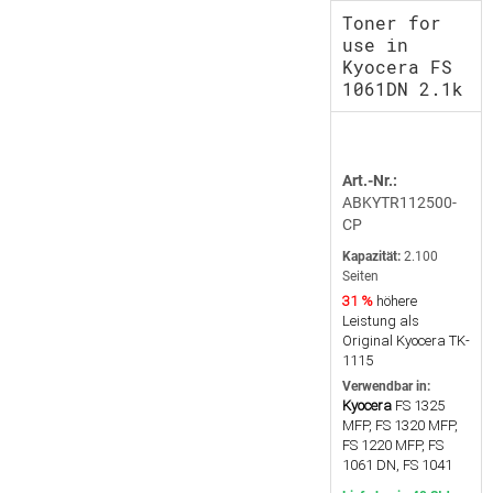
Toner for
use in
Kyocera FS
1061DN 2.1k
Art.-Nr.:
ABKYTR112500-
CP
Kapazität:
2.100
Seiten
31 %
höhere
Leistung als
Original Kyocera TK-
1115
Verwendbar in:
Kyocera
FS 1325
MFP, FS 1320 MFP,
FS 1220 MFP, FS
1061 DN, FS 1041