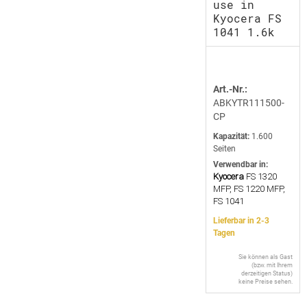
use in
Kyocera FS
1041 1.6k
Art.-Nr.:
ABKYTR111500-
CP
Kapazität:
1.600
Seiten
Verwendbar in:
Kyocera
FS 1320
MFP, FS 1220 MFP,
FS 1041
Lieferbar in 2-3
Tagen
Sie können als Gast
(bzw. mit Ihrem
derzeitigen Status)
keine Preise sehen.