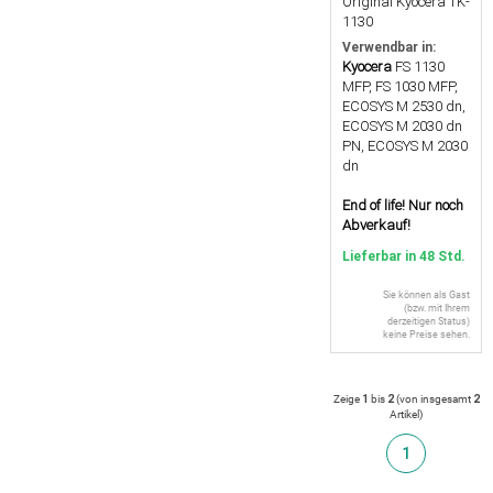
Original Kyocera TK-
1130
Verwendbar in:
Kyocera
FS 1130
MFP, FS 1030 MFP,
ECOSYS M 2530 dn,
ECOSYS M 2030 dn
PN, ECOSYS M 2030
dn
End of life! Nur noch
Abverkauf!
Lieferbar in 48 Std.
Sie können als Gast
(bzw. mit Ihrem
derzeitigen Status)
keine Preise sehen.
Zeige
1
bis
2
(von insgesamt
2
Artikel
)
1