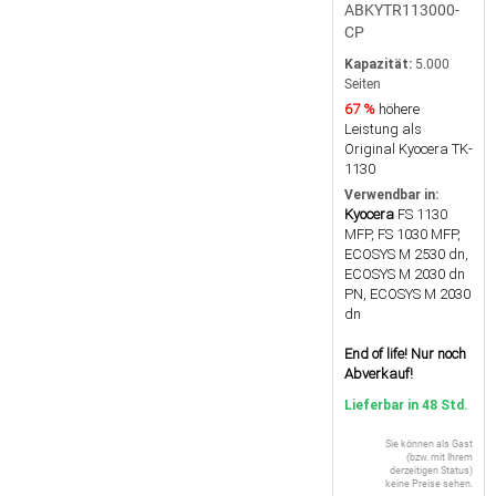
ABKYTR113000-
CP
Kapazität:
5.000
Seiten
67 %
höhere
Leistung als
Original Kyocera TK-
1130
Verwendbar in:
Kyocera
FS 1130
MFP, FS 1030 MFP,
ECOSYS M 2530 dn,
ECOSYS M 2030 dn
PN, ECOSYS M 2030
dn
End of life! Nur noch
Abverkauf!
Lieferbar in 48 Std.
Sie können als Gast
(bzw. mit Ihrem
derzeitigen Status)
keine Preise sehen.