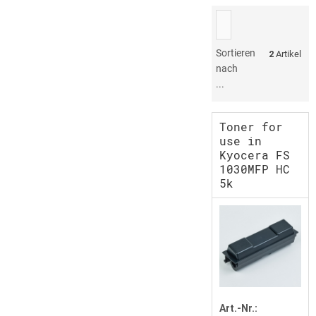
Sortieren
2
Artikel
nach
...
Toner for
use in
Kyocera FS
1030MFP HC
5k
Art.-Nr.: