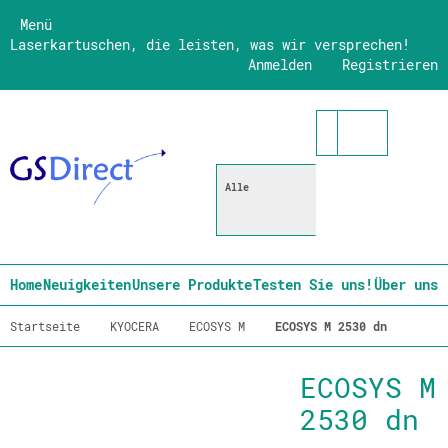
Menü
Laserkartuschen, die leisten, was wir versprechen!
Anmelden
Registrieren
Alle
Home
Neuigkeiten
Unsere Produkte
Testen Sie uns!
Über uns
Startseite
KYOCERA
ECOSYS M
ECOSYS M 2530 dn
ECOSYS M
2530 dn