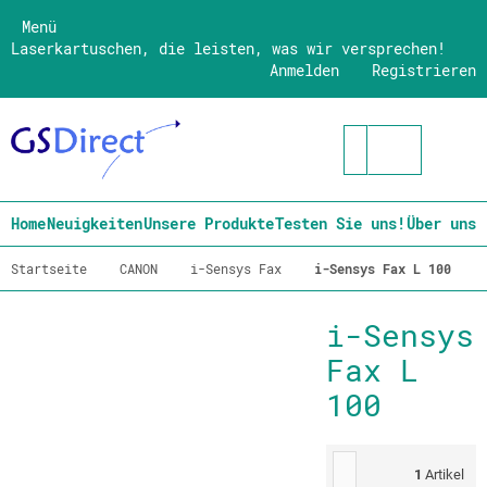
Menü
Laserkartuschen, die leisten, was wir versprechen!
Anmelden
Registrieren
Home
Neuigkeiten
Unsere Produkte
Testen Sie uns!
Über uns
Startseite
CANON
i-Sensys Fax
i-Sensys Fax L 100
i-Sensys
Fax L
100
1
Artikel