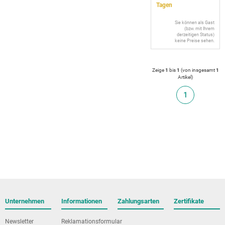
Tagen
Sie können als Gast
(bzw. mit Ihrem
derzeitigen Status)
keine Preise sehen.
Zeige
1
bis
1
(von insgesamt
1
Artikel
)
1
Unternehmen
Informationen
Zahlungsarten
Zertifikate
Newsletter
Reklamationsformular