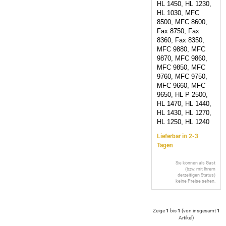
HL 1450, HL 1230,
HL 1030, MFC
8500, MFC 8600,
Fax 8750, Fax
8360, Fax 8350,
MFC 9880, MFC
9870, MFC 9860,
MFC 9850, MFC
9760, MFC 9750,
MFC 9660, MFC
9650, HL P 2500,
HL 1470, HL 1440,
HL 1430, HL 1270,
HL 1250, HL 1240
Lieferbar in 2-3
Tagen
Sie können als Gast
(bzw. mit Ihrem
derzeitigen Status)
keine Preise sehen.
Zeige
1
bis
1
(von insgesamt
1
Artikel
)