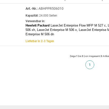
Art.-Nr.:
ABHPPR506010
Kapazität:
24.000 Seiten
Verwendbar in:
Hewlett Packard
LaserJet Enterprise Flow MFP M 527 c, L
506 xh, LaserJet Enterprise M 506 x, LaserJet Enterprise 
Enterprise M 506 dn
Lieferbar in 2-3 Tagen
Zeige
1
bis
3
(von insgesamt
3
Artike
1