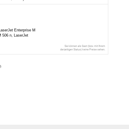
aserJet Enterprise M
M 506 n, LaserJet
Sie können als Gast (bzw. mit Ihrem
derzeitigen Status) keine Preise sehen.
l
)