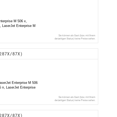
nterprise M 506 x,
, LaserJet Enterprise M
Sie können als Gast (bzw. mit Ihrem
derzeitigen Status) keine Preise sehen.
287X/87X)
aserJet Enterprise M 506
 n, LaserJet Enterprise
Sie können als Gast (bzw. mit Ihrem
derzeitigen Status) keine Preise sehen.
287X/87X)