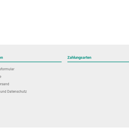
en
Zahlungsarten
sformular
e
ersand
 und Datenschutz