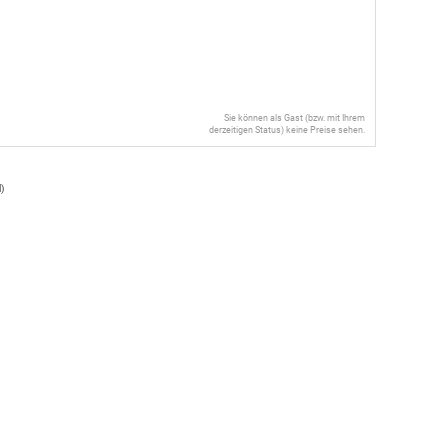
Sie können als Gast (bzw. mit Ihrem
derzeitigen Status) keine Preise sehen.
l
)