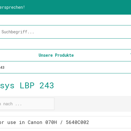
ersprechen!
Unsere Produkte
243
sys LBP 243
or use in Canon 070H / 5640C002