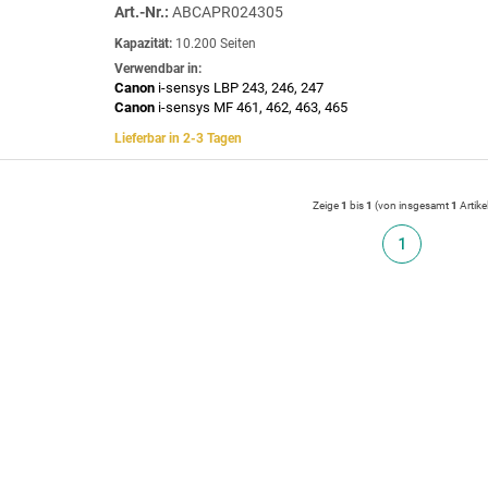
Art.-Nr.:
ABCAPR024305
Kapazität:
10.200 Seiten
Verwendbar in:
Canon
i-sensys LBP 243, 246, 247
Canon
i-sensys MF 461, 462, 463, 465
Lieferbar in 2-3 Tagen
Zeige
1
bis
1
(von insgesamt
1
Artike
1