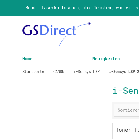
Menü
Laserkartuschen, die leisten, was wir v
Home
Neuigkeiten
Startseite
CANON
i-Sensys LBP
i-Sensys LBP 
i-Sen
Toner f