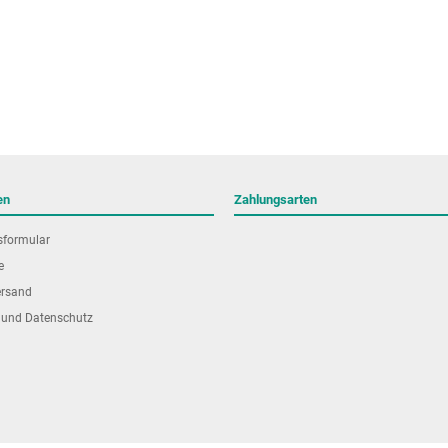
en
Zahlungsarten
sformular
e
ersand
 und Datenschutz