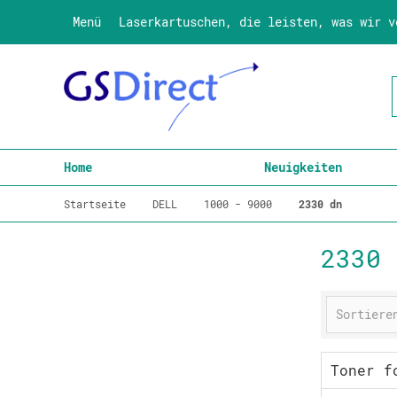
Menü
Laserkartuschen, die leisten, was wir v
Home
Neuigkeiten
Startseite
DELL
1000 - 9000
2330 dn
2330 
Toner f