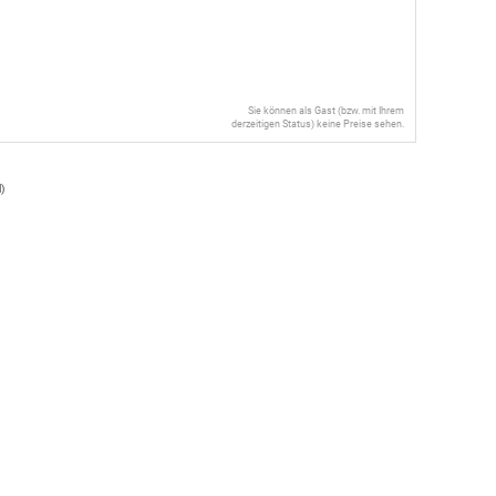
Sie können als Gast (bzw. mit Ihrem
derzeitigen Status) keine Preise sehen.
l
)