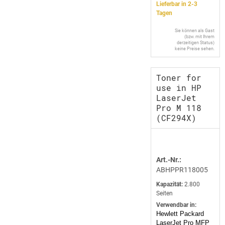
Lieferbar in 2-3
Tagen
Sie können als Gast
(bzw. mit Ihrem
derzeitigen Status)
keine Preise sehen.
Toner for
use in HP
LaserJet
Pro M 118
(CF294X)
Art.-Nr.:
ABHPPR118005
Kapazität:
2.800
Seiten
Verwendbar in:
Hewlett Packard
LaserJet Pro MFP