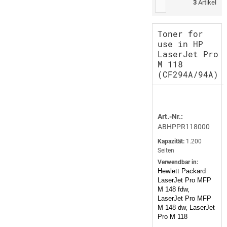
3
Artikel
Toner for
use in HP
LaserJet Pro
M 118
(CF294A/94A)
Art.-Nr.:
ABHPPR118000
Kapazität:
1.200
Seiten
Verwendbar in:
Hewlett Packard
LaserJet Pro MFP
M 148 fdw,
LaserJet Pro MFP
M 148 dw, LaserJet
Pro M 118