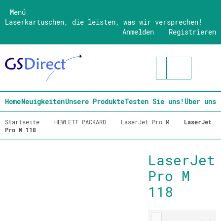
Menü
Laserkartuschen, die leisten, was wir versprechen!
Anmelden
Registrieren
Home
Neuigkeiten
Unsere Produkte
Testen Sie uns!
Über uns
Startseite
HEWLETT PACKARD
LaserJet Pro M
LaserJet
Pro M 118
LaserJet
Pro M
118