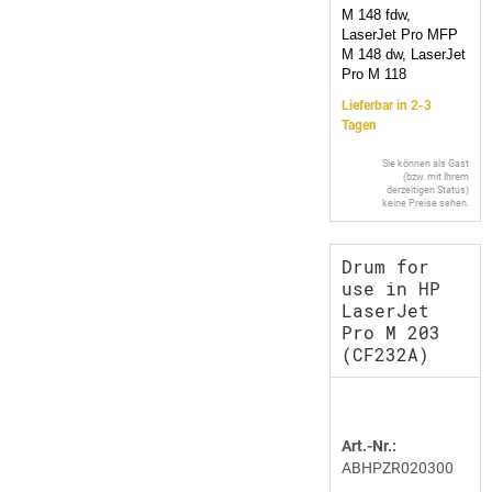
M 148 fdw,
LaserJet Pro MFP
M 148 dw, LaserJet
Pro M 118
Lieferbar in 2-3
Tagen
Sie können als Gast
(bzw. mit Ihrem
derzeitigen Status)
keine Preise sehen.
Drum for
use in HP
LaserJet
Pro M 203
(CF232A)
Art.-Nr.:
ABHPZR020300