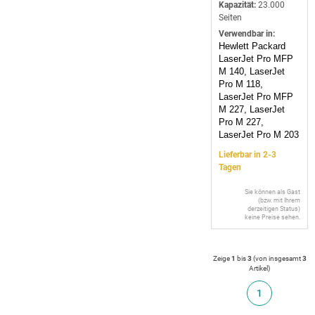
Kapazität:
23.000
Seiten
Verwendbar in:
Hewlett Packard
LaserJet Pro MFP
M 140, LaserJet
Pro M 118,
LaserJet Pro MFP
M 227, LaserJet
Pro M 227,
LaserJet Pro M 203
Lieferbar in 2-3
Tagen
Sie können als Gast
(bzw. mit Ihrem
derzeitigen Status)
keine Preise sehen.
Zeige
1
bis
3
(von insgesamt
3
Artikel
)
1