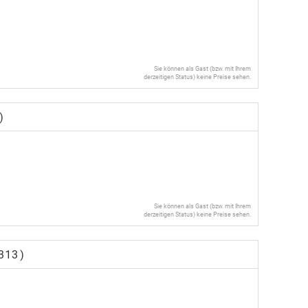
Sie können als Gast (bzw. mit Ihrem
derzeitigen Status) keine Preise sehen.
)
Sie können als Gast (bzw. mit Ihrem
derzeitigen Status) keine Preise sehen.
313)