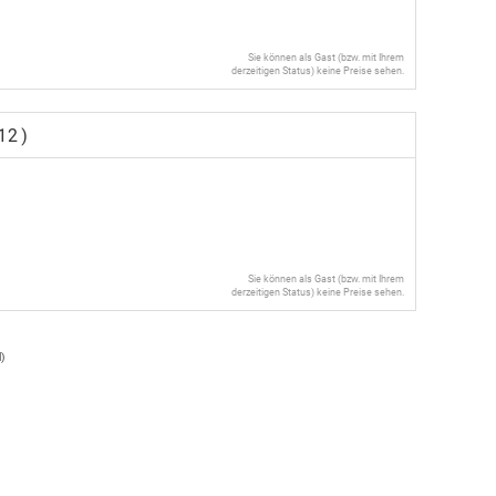
Sie können als Gast (bzw. mit Ihrem
derzeitigen Status) keine Preise sehen.
12)
Sie können als Gast (bzw. mit Ihrem
derzeitigen Status) keine Preise sehen.
l
)