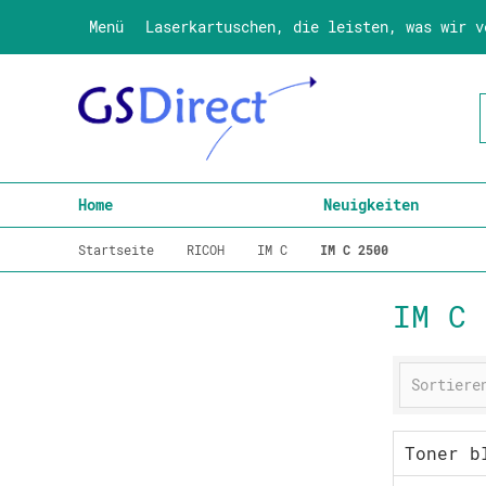
Menü
Laserkartuschen, die leisten, was wir v
Home
Neuigkeiten
Startseite
RICOH
IM C
IM C 2500
IM C 
Toner b