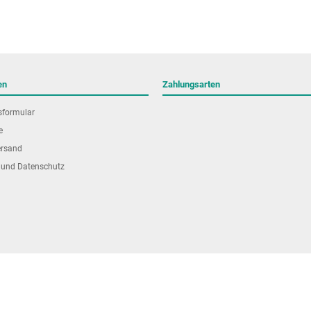
en
Zahlungsarten
sformular
e
ersand
 und Datenschutz