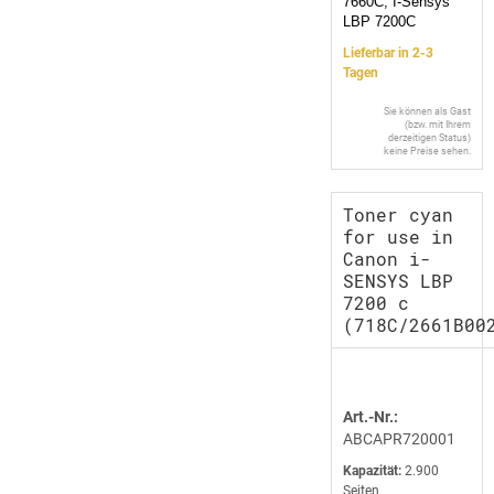
7660C, I-Sensys
LBP 7200C
Lieferbar in 2-3
Tagen
Sie können als Gast
(bzw. mit Ihrem
derzeitigen Status)
keine Preise sehen.
Toner cyan
for use in
Canon i-
SENSYS LBP
7200 c
(718C/2661B00
Art.-Nr.:
ABCAPR720001
Kapazität:
2.900
Seiten