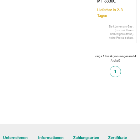
MF 8330C
Lieferbar in 2-3
Tagen
Sie können als Gast
(bzw. mit Ihrem
derzeitigen Status)
keine Preise sehen.
Zeige
1
bis
4
(von insgesamt
4
Artikel
)
1
Unternehmen
Informationen
Zahlungsarten
Zertifikate