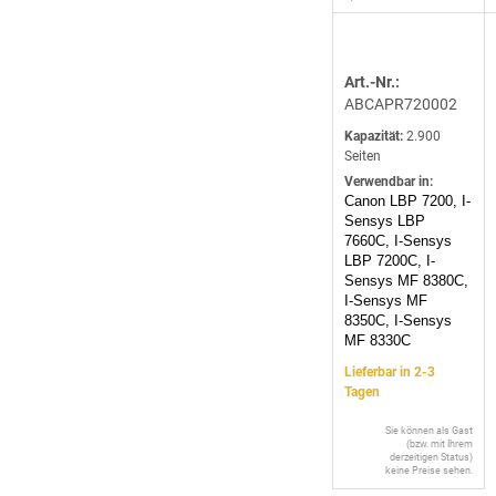
Art.-Nr.:
ABCAPR720002
Kapazität:
2.900
Seiten
Verwendbar in:
Canon LBP 7200, I-
Sensys LBP
7660C, I-Sensys
LBP 7200C, I-
Sensys MF 8380C,
I-Sensys MF
8350C, I-Sensys
MF 8330C
Lieferbar in 2-3
Tagen
Sie können als Gast
(bzw. mit Ihrem
derzeitigen Status)
keine Preise sehen.