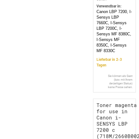
Verwendbar in:
Canon LBP 7200, I-
Sensys LBP
7660C, I-Sensys
LBP 7200C, I-
Sensys MF 8380C,
I-Sensys MF
8350C, I-Sensys
MF 8330C
Lieferbar in 2-3
Tagen
Sie können als Gast
(bzw. mit Ihrem
derzeitigen Status)
keine Preise sehen.
Toner magenta
for use in
Canon i-
SENSYS LBP
7200 c
(718M/2660B00