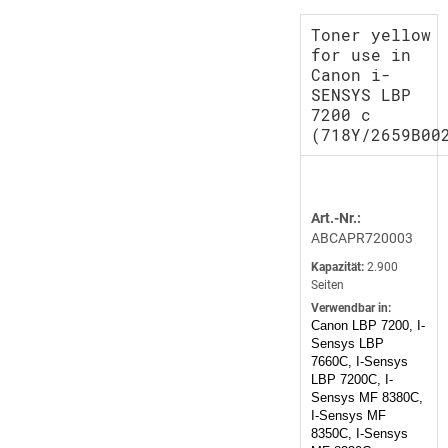
Toner yellow
for use in
Canon i-
SENSYS LBP
7200 c
(718Y/2659B00
Art.-Nr.:
ABCAPR720003
Kapazität:
2.900
Seiten
Verwendbar in:
Canon LBP 7200, I-
Sensys LBP
7660C, I-Sensys
LBP 7200C, I-
Sensys MF 8380C,
I-Sensys MF
8350C, I-Sensys