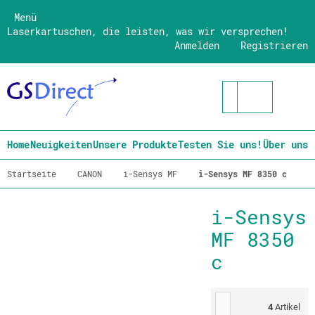
Menü
Laserkartuschen, die leisten, was wir versprechen!
Anmelden
Registrieren
Home
Neuigkeiten
Unsere Produkte
Testen Sie uns!
Über uns
Startseite
CANON
i-Sensys MF
i-Sensys MF 8350 c
i-Sensys
MF 8350
c
4
Artikel