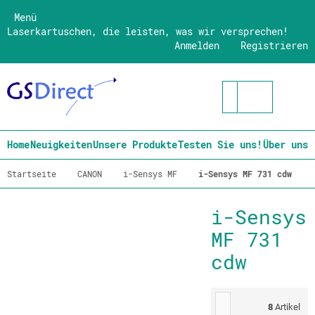
Menü
Laserkartuschen, die leisten, was wir versprechen!
Anmelden
Registrieren
Home
Neuigkeiten
Unsere Produkte
Testen Sie uns!
Über uns
Startseite
CANON
i-Sensys MF
i-Sensys MF 731 cdw
i-Sensys
MF 731
cdw
8
Artikel