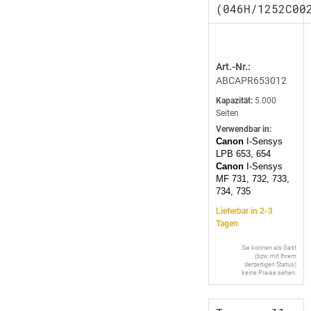
(046H/1252C00
Art.-Nr.:
ABCAPR653012
Kapazität:
5.000
Seiten
Verwendbar in:
Canon
I-Sensys
LPB 653, 654
Canon
I-Sensys
MF 731, 732, 733,
734, 735
Lieferbar in 2-3
Tagen
Sie können als Gast
(bzw. mit Ihrem
derzeitigen Status)
keine Preise sehen.