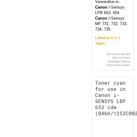
Verwendbar in:
Canon
I-Sensys
LPB 653, 654
Canon
I-Sensys
MF 731, 732, 733,
734, 735
Lieferbar in 2-3
Tagen
Sie können als Gast
(bzw. mit Ihrem
derzeitigen Status)
keine Preise sehen.
Toner cyan
for use in
Canon i-
SENSYS LBP
653 cdw
(046H/1253C00