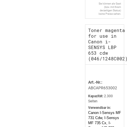
Sie können als Gast
(bzw. mit Ihrem
derzeitigen Status)
keine Preise sehen.
Toner magenta
for use in
Canon i-
SENSYS LBP
653 cdw
(046/1248C002
Art.-Nr.:
ABCAPR653002
Kapazität:
2.300
Seiten
Verwendbar in:
Canon I-Sensys MF
731 Cdw, I-Sensys
MF 735 Cx, I-