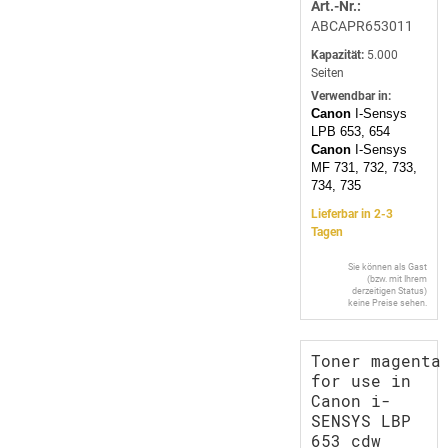
Art.-Nr.:
ABCAPR653011
Kapazität:
5.000
Seiten
Verwendbar in:
Canon
I-Sensys
LPB 653, 654
Canon
I-Sensys
MF 731, 732, 733,
734, 735
Lieferbar in 2-3
Tagen
Sie können als Gast
(bzw. mit Ihrem
derzeitigen Status)
keine Preise sehen.
Toner magenta
for use in
Canon i-
SENSYS LBP
653 cdw