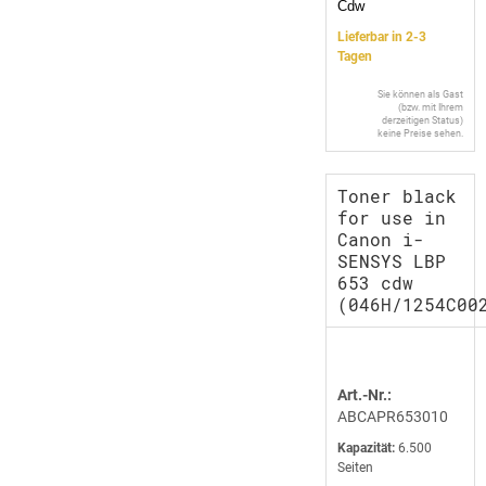
Cdw
Lieferbar in 2-3
Tagen
Sie können als Gast
(bzw. mit Ihrem
derzeitigen Status)
keine Preise sehen.
Toner black
for use in
Canon i-
SENSYS LBP
653 cdw
(046H/1254C00
Art.-Nr.:
ABCAPR653010
Kapazität:
6.500
Seiten