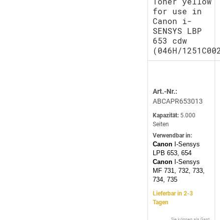
Toner yellow
for use in
Canon i-
SENSYS LBP
653 cdw
(046H/1251C00
Art.-Nr.:
ABCAPR653013
Kapazität:
5.000
Seiten
Verwendbar in:
Canon
I-Sensys
LPB 653, 654
Canon
I-Sensys
MF 731, 732, 733,
734, 735
Lieferbar in 2-3
Tagen
Sie können als Gast