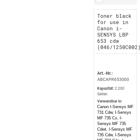
Toner black
for use in
Canon i-
SENSYS LBP
653 cdw
(046/1250C002
Art.-Nr.:
ABCAPR653000
Kapazität:
2.200
Seiten
Verwendbar in:
Canon I-Sensys MF
731 Cdw, I-Sensys
MF 735 Cx, I-
Sensys MF 735
Cdwt, I-Sensys MF
735 Cdw, I-Sensys