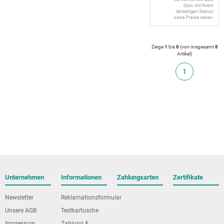
(bzw. mit Ihrem
derzeitigen Status)
keine Preise sehen.
Zeige
1
bis
8
(von insgesamt
8
Artikel
)
1
Unternehmen
Informationen
Zahlungsarten
Zertifikate
Newsletter
Reklamationsformular
Unsere AGB
Testkartusche
Impressum
Zahlung &