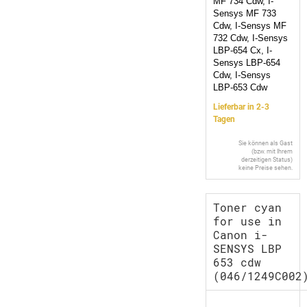
MF 734 Cdw, I-
Sensys MF 733
Cdw, I-Sensys MF
732 Cdw, I-Sensys
LBP-654 Cx, I-
Sensys LBP-654
Cdw, I-Sensys
LBP-653 Cdw
Lieferbar in 2-3
Tagen
Sie können als Gast
(bzw. mit Ihrem
derzeitigen Status)
keine Preise sehen.
Toner cyan
for use in
Canon i-
SENSYS LBP
653 cdw
(046/1249C002