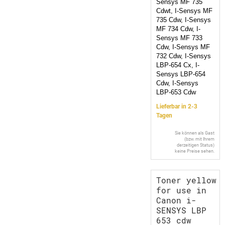
Sensys MF 735
Cdwt, I-Sensys MF
735 Cdw, I-Sensys
MF 734 Cdw, I-
Sensys MF 733
Cdw, I-Sensys MF
732 Cdw, I-Sensys
LBP-654 Cx, I-
Sensys LBP-654
Cdw, I-Sensys
LBP-653 Cdw
Lieferbar in 2-3
Tagen
Sie können als Gast
(bzw. mit Ihrem
derzeitigen Status)
keine Preise sehen.
Toner yellow
for use in
Canon i-
SENSYS LBP
653 cdw