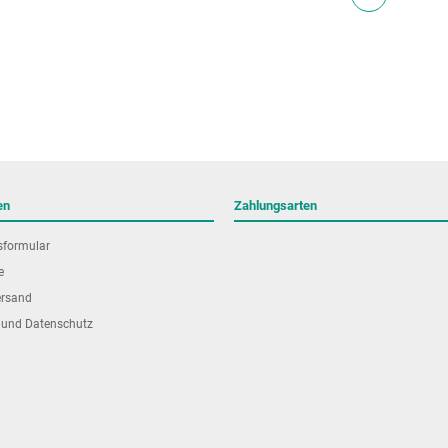
en
Zahlungsarten
sformular
e
ersand
 und Datenschutz