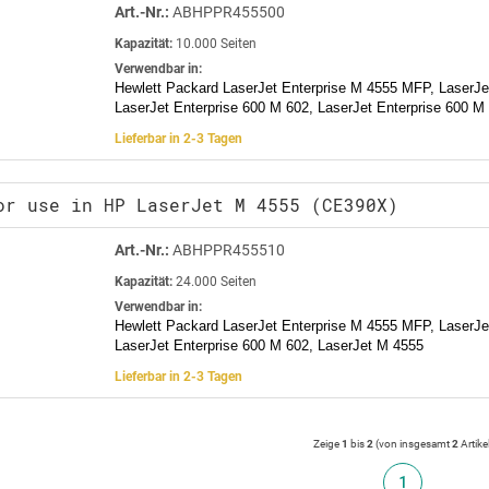
Art.-Nr.:
ABHPPR455500
Kapazität:
10.000 Seiten
Verwendbar in:
Hewlett Packard LaserJet Enterprise M 4555 MFP, LaserJe
LaserJet Enterprise 600 M 602, LaserJet Enterprise 600 M
Lieferbar in 2-3 Tagen
or use in HP LaserJet M 4555 (CE390X)
Art.-Nr.:
ABHPPR455510
Kapazität:
24.000 Seiten
Verwendbar in:
Hewlett Packard LaserJet Enterprise M 4555 MFP, LaserJe
LaserJet Enterprise 600 M 602, LaserJet M 4555
Lieferbar in 2-3 Tagen
Zeige
1
bis
2
(von insgesamt
2
Artike
1