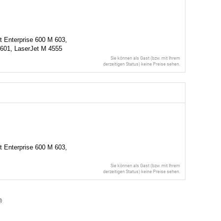
t Enterprise 600 M 603,
 601, LaserJet M 4555
Sie können als Gast (bzw. mit Ihrem
derzeitigen Status) keine Preise sehen.
t Enterprise 600 M 603,
Sie können als Gast (bzw. mit Ihrem
derzeitigen Status) keine Preise sehen.
l
)