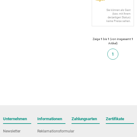
Sie können als Gast
(bzw. mit Ihrem
derzeitigen Status)
keine Preise sehen.
Zeige
1
bis
1
(von insgesamt
1
Artikel
)
1
Unternehmen
Informationen
Zahlungsarten
Zertifikate
Newsletter
Reklamationsformular