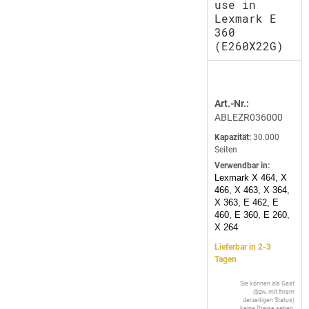
use in
Lexmark E
360
(E260X22G)
Art.-Nr.:
ABLEZR036000
Kapazität:
30.000
Seiten
Verwendbar in:
Lexmark X 464, X
466, X 463, X 364,
X 363, E 462, E
460, E 360, E 260,
X 264
Lieferbar in 2-3
Tagen
Sie können als Gast
(bzw. mit Ihrem
derzeitigen Status)
keine Preise sehen.