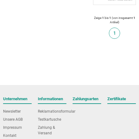
Zeige
1
bis
1
(von insgesamt
1
Artikel
)
1
Unternehmen
Informationen
Zahlungsarten
Zertifikate
Newsletter
Reklamationsformular
Unsere AGB
Testkartusche
Impressum
Zahlung &
Versand
Kontakt