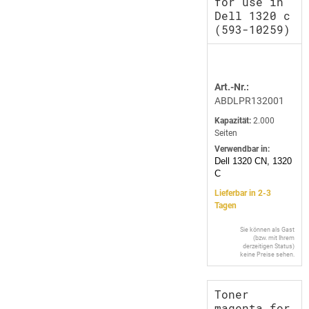
for use in
Dell 1320 c
(593-10259)
Art.-Nr.:
ABDLPR132001
Kapazität:
2.000
Seiten
Verwendbar in:
Dell 1320 CN, 1320
C
Lieferbar in 2-3
Tagen
Sie können als Gast
(bzw. mit Ihrem
derzeitigen Status)
keine Preise sehen.
Toner
magenta for