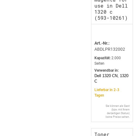
use in Dell
1320 c
(593-10261)
Art.-Nr.:
ABDLPR132002
Kapazität:
2.000
Seiten
Verwendbar in:
Dell 1320 CN, 1320
C
Lieferbar in 2-3
Tagen
Sie können als Gast
(bzw. mit Ihrem
derzeitigen Status)
keine Preise sehen.
Toner