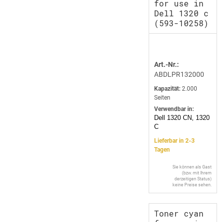
for use in
Dell 1320 c
(593-10258)
Art.-Nr.:
ABDLPR132000
Kapazität:
2.000
Seiten
Verwendbar in:
Dell 1320 CN, 1320
C
Lieferbar in 2-3
Tagen
Sie können als Gast
(bzw. mit Ihrem
derzeitigen Status)
keine Preise sehen.
Toner cyan