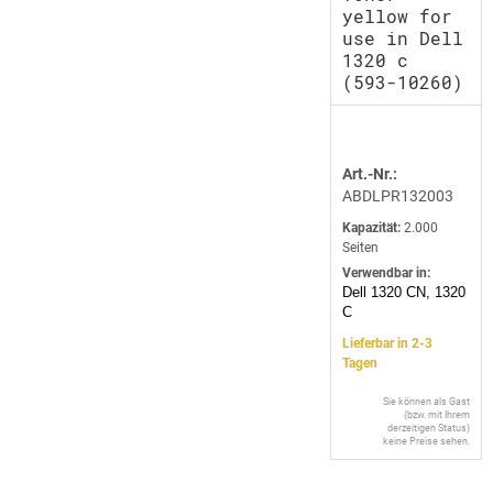
yellow for
use in Dell
1320 c
(593-10260)
Art.-Nr.:
ABDLPR132003
Kapazität:
2.000
Seiten
Verwendbar in:
Dell 1320 CN, 1320
C
Lieferbar in 2-3
Tagen
Sie können als Gast
(bzw. mit Ihrem
derzeitigen Status)
keine Preise sehen.