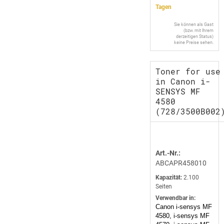
Tagen
Sie können als Gast
(bzw. mit Ihrem
derzeitigen Status)
keine Preise sehen.
Toner for use
in Canon i-
SENSYS MF
4580
(728/3500B002
Art.-Nr.:
ABCAPR458010
Kapazität:
2.100
Seiten
Verwendbar in:
Canon i-sensys MF
4580, i-sensys MF