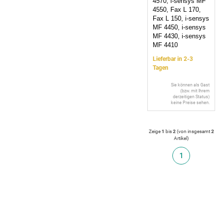
4570, i-sensys MF
4550, Fax L 170,
Fax L 150, i-sensys
MF 4450, i-sensys
MF 4430, i-sensys
MF 4410
Lieferbar in 2-3
Tagen
Sie können als Gast
(bzw. mit Ihrem
derzeitigen Status)
keine Preise sehen.
Zeige
1
bis
2
(von insgesamt
2
Artikel
)
1