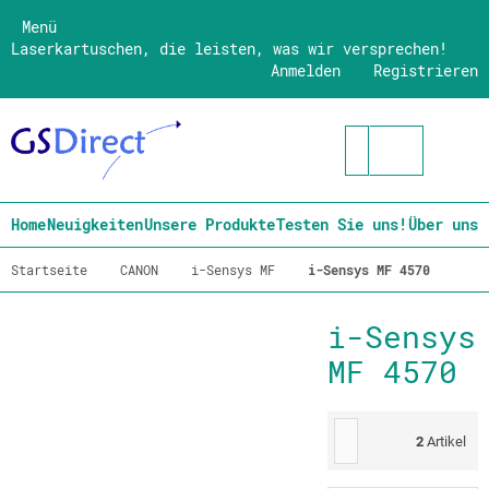
Menü
Laserkartuschen, die leisten, was wir versprechen!
Anmelden
Registrieren
Home
Neuigkeiten
Unsere Produkte
Testen Sie uns!
Über uns
Startseite
CANON
i-Sensys MF
i-Sensys MF 4570
i-Sensys
MF 4570
2
Artikel