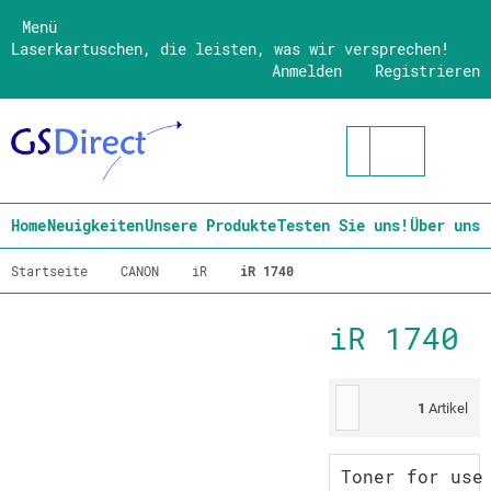
Menü
Laserkartuschen, die leisten, was wir versprechen!
Anmelden
Registrieren
Home
Neuigkeiten
Unsere Produkte
Testen Sie uns!
Über uns
Startseite
CANON
iR
iR 1740
iR 1740
1
Artikel
Toner for use