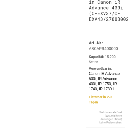
in Canon iR
Advance 400i
(C-EXV37/C-
EXV43/2788B00
Art.-Nr.:
ABCAPR400000
Kapazität:
15.200
Seiten
Verwendbar in:
Canon IR Advance
500i, IR Advance
400i, IR 1750, IR
1740, iR 1730 i
Lieferbar in 2-3
Tagen
Sie können als Gast
(bzw. mit Ihrem
derzeitigen Status)
keine Preise sehen.