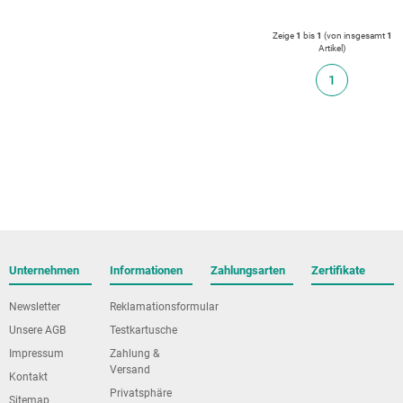
Zeige
1
bis
1
(von insgesamt
1
Artikel
)
1
Unternehmen
Informationen
Zahlungsarten
Zertifikate
Newsletter
Reklamationsformular
Unsere AGB
Testkartusche
Impressum
Zahlung &
Versand
Kontakt
Privatsphäre
Sitemap