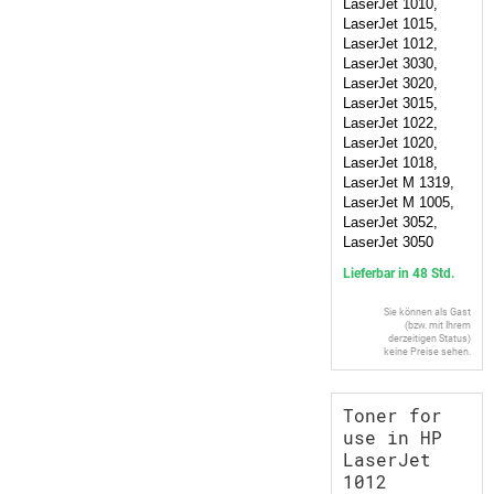
LaserJet 1010,
LaserJet 1015,
LaserJet 1012,
LaserJet 3030,
LaserJet 3020,
LaserJet 3015,
LaserJet 1022,
LaserJet 1020,
LaserJet 1018,
LaserJet M 1319,
LaserJet M 1005,
LaserJet 3052,
LaserJet 3050
Lieferbar in 48 Std.
Sie können als Gast
(bzw. mit Ihrem
derzeitigen Status)
keine Preise sehen.
Toner for
use in HP
LaserJet
1012