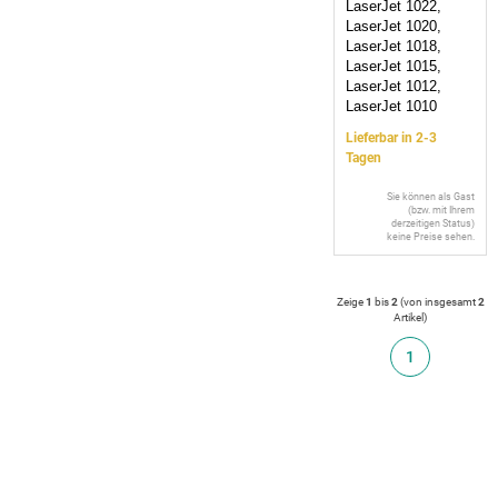
LaserJet 1022,
LaserJet 1020,
LaserJet 1018,
LaserJet 1015,
LaserJet 1012,
LaserJet 1010
Lieferbar in 2-3
Tagen
Sie können als Gast
(bzw. mit Ihrem
derzeitigen Status)
keine Preise sehen.
Zeige
1
bis
2
(von insgesamt
2
Artikel
)
1