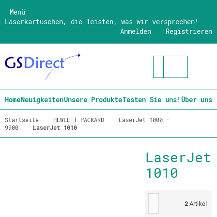
Menü
Laserkartuschen, die leisten, was wir versprechen!
Anmelden
Registrieren
Home
Neuigkeiten
Unsere Produkte
Testen Sie uns!
Über uns
Startseite
HEWLETT PACKARD
LaserJet 1000 -
9900
LaserJet 1010
LaserJet
1010
2
Artikel