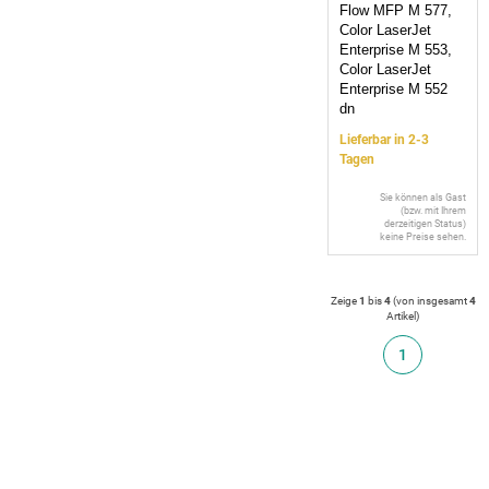
Flow MFP M 577,
Color LaserJet
Enterprise M 553,
Color LaserJet
Enterprise M 552
dn
Lieferbar in 2-3
Tagen
Sie können als Gast
(bzw. mit Ihrem
derzeitigen Status)
keine Preise sehen.
Zeige
1
bis
4
(von insgesamt
4
Artikel
)
1