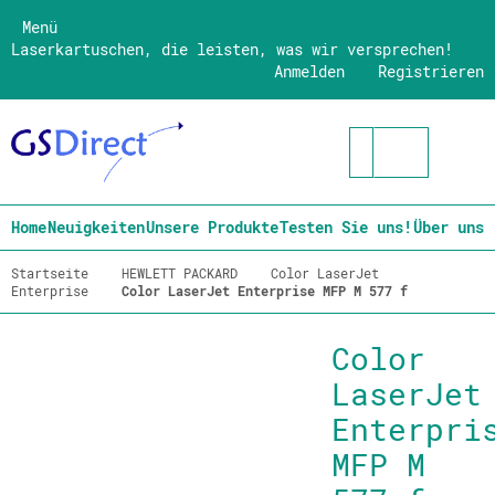
Menü
Laserkartuschen, die leisten, was wir versprechen!
Anmelden
Registrieren
Home
Neuigkeiten
Unsere Produkte
Testen Sie uns!
Über uns
Startseite
HEWLETT PACKARD
Color LaserJet
Enterprise
Color LaserJet Enterprise MFP M 577 f
Color
LaserJet
Enterpri
MFP M