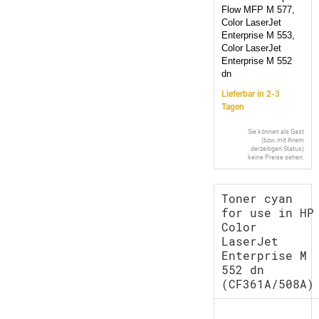
Flow MFP M 577,
Color LaserJet
Enterprise M 553,
Color LaserJet
Enterprise M 552
dn
Lieferbar in 2-3
Tagen
Sie können als Gast
(bzw. mit Ihrem
derzeitigen Status)
keine Preise sehen.
Toner cyan
for use in HP
Color
LaserJet
Enterprise M
552 dn
(CF361A/508A)