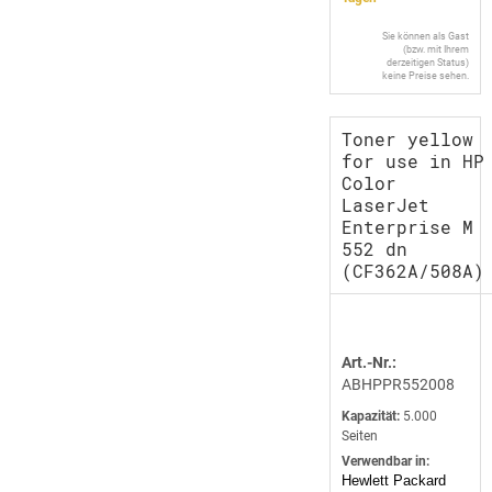
Sie können als Gast
(bzw. mit Ihrem
derzeitigen Status)
keine Preise sehen.
Toner yellow
for use in HP
Color
LaserJet
Enterprise M
552 dn
(CF362A/508A)
Art.-Nr.:
ABHPPR552008
Kapazität:
5.000
Seiten
Verwendbar in:
Hewlett Packard