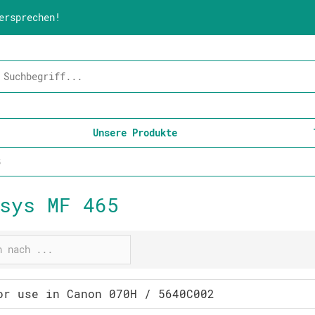
ersprechen!
Unsere Produkte
5
sys MF 465
or use in Canon 070H / 5640C002