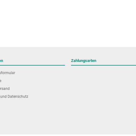
en
Zahlungsarten
sformular
e
ersand
 und Datenschutz