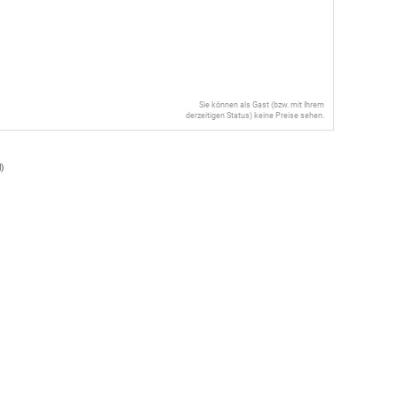
Sie können als Gast (bzw. mit Ihrem
derzeitigen Status) keine Preise sehen.
l
)