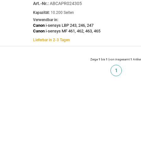
Art.-Nr.:
ABCAPR024305
Kapazität:
10.200 Seiten
Verwendbar in:
Canon
i-sensys LBP 243, 246, 247
Canon
i-sensys MF 461, 462, 463, 465
Lieferbar in 2-3 Tagen
Zeige
1
bis
1
(von insgesamt
1
Artike
1