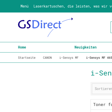
Menü
Laserkartuschen, die leisten, was wir v
Home
Neuigkeiten
Startseite
CANON
i-Sensys MF
i-Sensys MF 46
i-Sen
Toner f