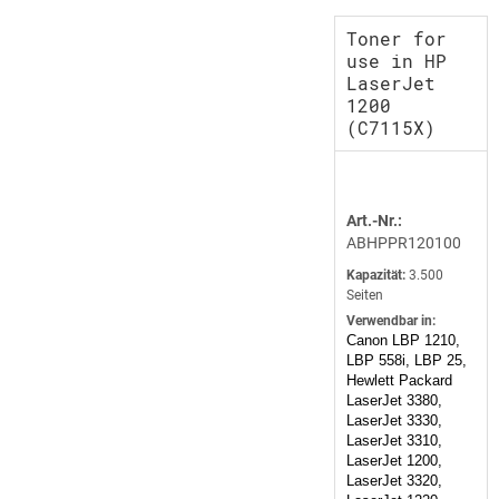
Toner for
use in HP
LaserJet
1200
(C7115X)
Art.-Nr.:
ABHPPR120100
Kapazität:
3.500
Seiten
Verwendbar in:
Canon LBP 1210,
LBP 558i, LBP 25,
Hewlett Packard
LaserJet 3380,
LaserJet 3330,
LaserJet 3310,
LaserJet 1200,
LaserJet 3320,