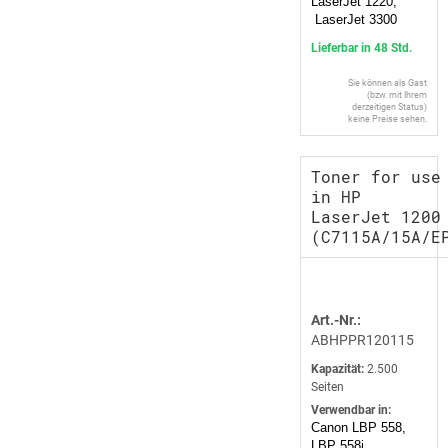
LaserJet 1220,
LaserJet 3300
Lieferbar in 48 Std.
Sie können als Gast
(bzw. mit Ihrem
derzeitigen Status)
keine Preise sehen.
Toner for use
in HP
LaserJet 1200
(C7115A/15A/E
Art.-Nr.:
ABHPPR120115
Kapazität:
2.500
Seiten
Verwendbar in:
Canon LBP 558,
LBP 558i,