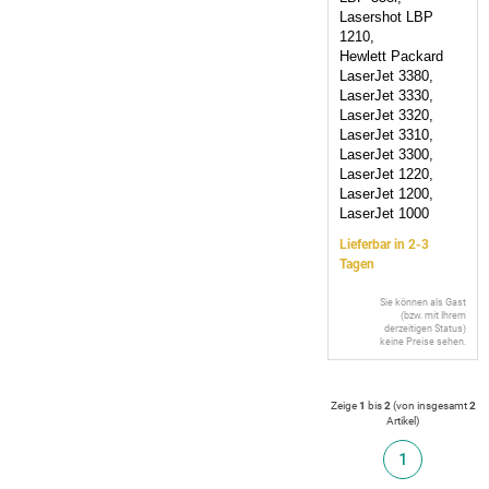
Lasershot LBP
1210,
Hewlett Packard
LaserJet 3380,
LaserJet 3330,
LaserJet 3320,
LaserJet 3310,
LaserJet 3300,
LaserJet 1220,
LaserJet 1200,
LaserJet 1000
Lieferbar in 2-3
Tagen
Sie können als Gast
(bzw. mit Ihrem
derzeitigen Status)
keine Preise sehen.
Zeige
1
bis
2
(von insgesamt
2
Artikel
)
1