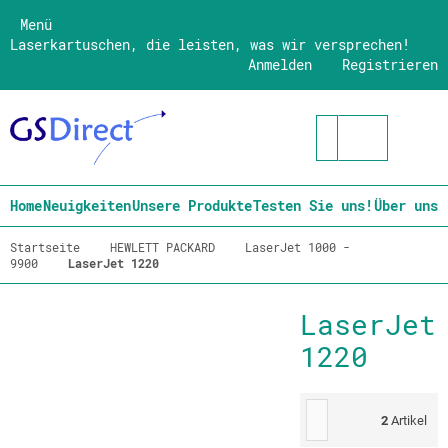
Menü
Laserkartuschen, die leisten, was wir versprechen!
Anmelden
Registrieren
Home
Neuigkeiten
Unsere Produkte
Testen Sie uns!
Über uns
Startseite
HEWLETT PACKARD
LaserJet 1000 -
9900
LaserJet 1220
LaserJet
1220
2
Artikel