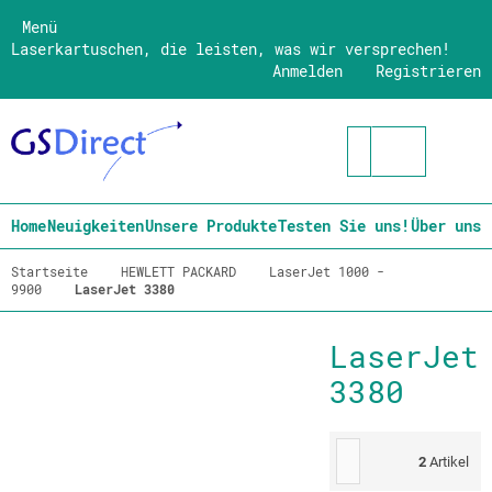
Menü
Laserkartuschen, die leisten, was wir versprechen!
Anmelden
Registrieren
Home
Neuigkeiten
Unsere Produkte
Testen Sie uns!
Über uns
Startseite
HEWLETT PACKARD
LaserJet 1000 -
9900
LaserJet 3380
LaserJet
3380
2
Artikel