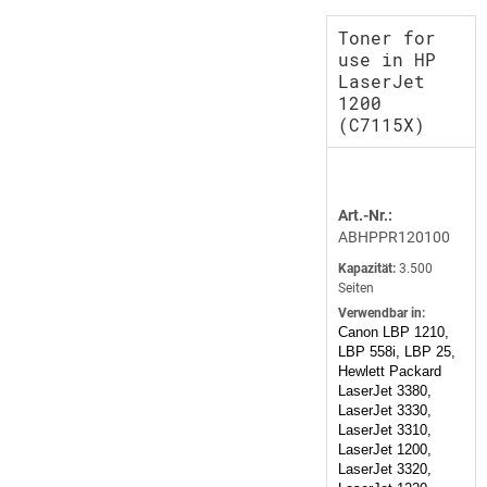
Toner for
use in HP
LaserJet
1200
(C7115X)
Art.-Nr.:
ABHPPR120100
Kapazität:
3.500
Seiten
Verwendbar in:
Canon LBP 1210,
LBP 558i, LBP 25,
Hewlett Packard
LaserJet 3380,
LaserJet 3330,
LaserJet 3310,
LaserJet 1200,
LaserJet 3320,