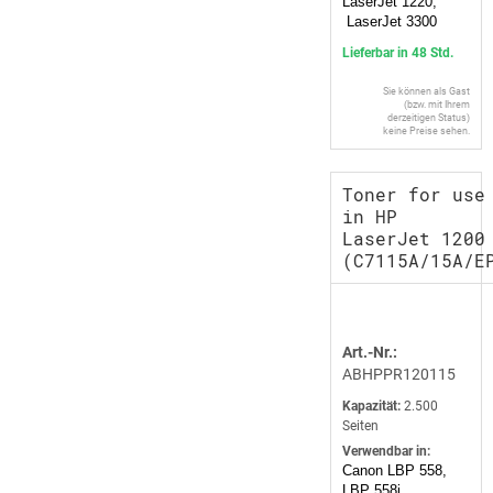
LaserJet 1220,
LaserJet 3300
Lieferbar in 48 Std.
Sie können als Gast
(bzw. mit Ihrem
derzeitigen Status)
keine Preise sehen.
Toner for use
in HP
LaserJet 1200
(C7115A/15A/E
Art.-Nr.:
ABHPPR120115
Kapazität:
2.500
Seiten
Verwendbar in:
Canon LBP 558,
LBP 558i,