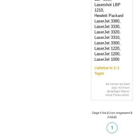
Lasershot LBP
1210,
Hewlett Packard
LaserJet 3380,
LaserJet 3330,
LaserJet 3320,
LaserJet 3310,
LaserJet 3300,
LaserJet 1220,
LaserJet 1200,
LaserJet 1000
Lieferbar in 2-3
Tagen
Sie können als Gast
(bzw. mit Ihrem
derzeitigen Status)
keine Preise sehen.
Zeige
1
bis
2
(von insgesamt
2
Artikel
)
1