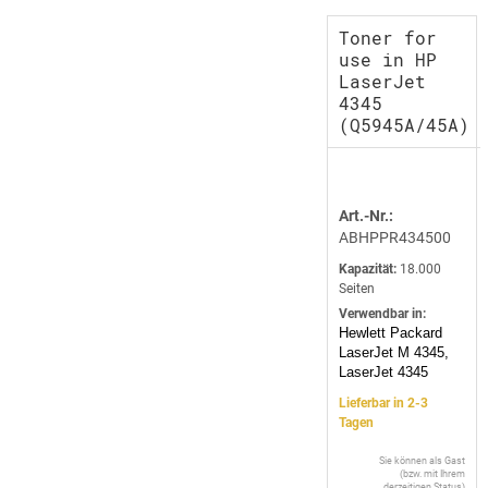
Toner for
use in HP
LaserJet
4345
(Q5945A/45A)
Art.-Nr.:
ABHPPR434500
Kapazität:
18.000
Seiten
Verwendbar in:
Hewlett Packard
LaserJet M 4345,
LaserJet 4345
Lieferbar in 2-3
Tagen
Sie können als Gast
(bzw. mit Ihrem
derzeitigen Status)