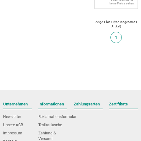
keine Preise sehen.
Zeige
1
bis
1
(von insgesamt
1
Artikel
)
1
Unternehmen
Informationen
Zahlungsarten
Zertifikate
Newsletter
Reklamationsformular
Unsere AGB
Testkartusche
Impressum
Zahlung &
Versand